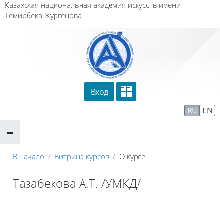
Перейти к основному содержанию
Казахская национальная академия искусств имени
Темирбека Жургенова
Вход
Сайт компании
Тех. поддержка
RU
EN
Маршрут внедрения
В начало
Витрина курсов
О курсе
Тазабекова А.Т. /УМКД/