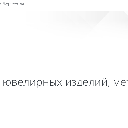
а Жургенова
Сайт к
ювелирных изделий, мет