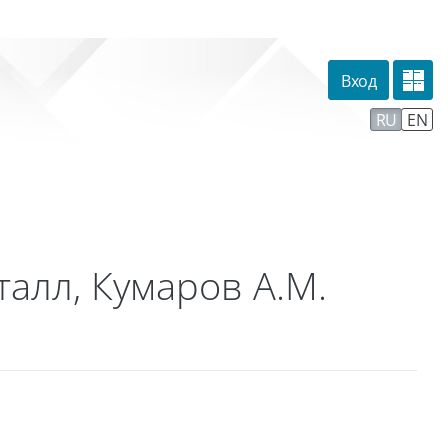
Вход
омпании
Тех. поддержка
Маршрут внедрения
RU
EN
алл, Кумаров А.М.